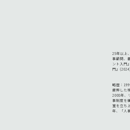
25年以
事顧問、
ント入門』
門』(20
略歴：19
疲弊した
2008
事制度を
室を立ち上
年、「人