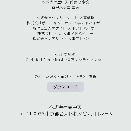
株式会社壺中天 代表取締役
壺中人事塾 塾長
株式会社ウィル・シード 人事顧問
株式会社ポニーキャニオン 人事アドバイザー
税理士法人ナナイロ 人事アドバイザー
株式会社1sec. 人事アドバイザー
株式会社ケアサンク 人事アドバイザー
中小企業診断士
Certified ScrumMaster認定スクラムマスター
取材いただく方向け・坪谷邦生 画像
ダウンロード
株式会社壺中天
〒111-0036 東京都台東区松が谷
2
丁目
28
－
8