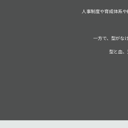
人事制度や育成体系や
一方で、型がな
型と血、