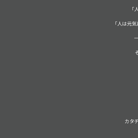
「
「人は元気
カタ