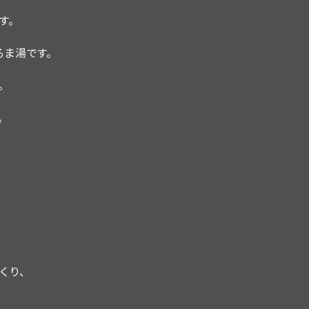
す。
るま湯です。
。
。
くり、