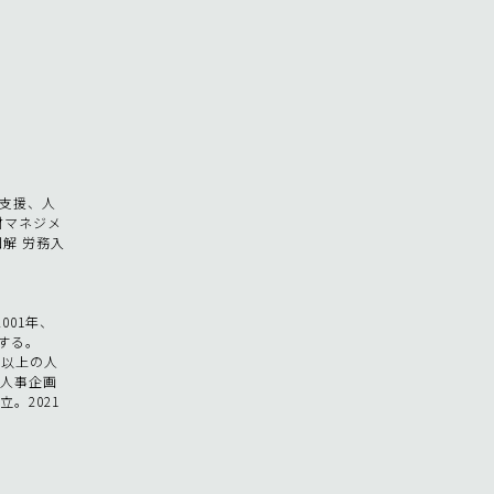
発支援、人
材マネジメ
図解 労務入
。
001年、
する。
社以上の人
う人事企画
。2021