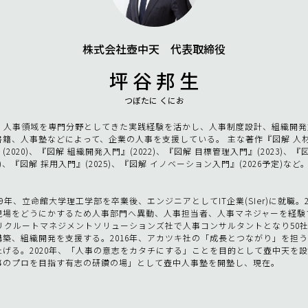
株式会社壺中天 代表取締役
坪 谷 邦 生
つぼたに くにお
上、人事領域を専門分野としてきた実践経験を活かし、人事制度設計、組織開
書籍、人事塾などによって、企業の人事を支援している。 主な著作『図解 人
(2020)、『図解 組織開発入門』(2022)、『図解 目標管理入門』(2023)、『
24)、『図解 採用入門』(2025)、『図解 イノベーション入門』(2026予定)など
99年、立命館大学理工学部を卒業後、エンジニアとしてIT企業(SIer)に就職。2
現場をどうにかするため人事部門へ異動、人事担当者、人事マネジャーを経験
年、リクルートマネジメントソリューションズ社で人事コンサルタントとなり50
構築、組織開発を支援する。2016年、アカツキ社の「成長とつながり」を担
げる。2020年、「人事の意志をカタチにする」ことを目的として壺中天を設立
事のプロを目指す有志の研鑽の場」として壺中人事塾を開塾し、現在。