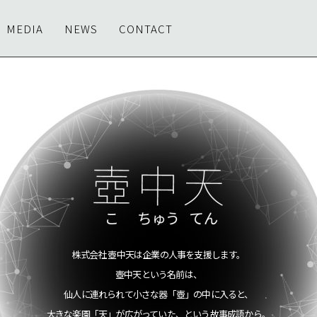
MEDIA
NEWS
CONTACT
株式会社 壺中天は企業の人事を支援します。
壺中天という名前は、
仙人に連れられて小さな器「壺」の中に入ると、
大きな楽園「天」が広がっていた、という故事成語から。