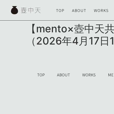
TOP
ABOUT
WORKS
【mento×壺中
（2026年4月17日18
TOP
ABOUT
WORKS
ME